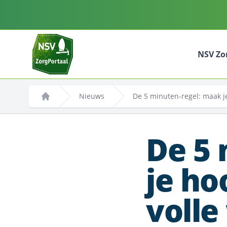
NSV Zo
Nieuws
De 5 minuten-regel: maak je
Home
De 5 
je ho
voll