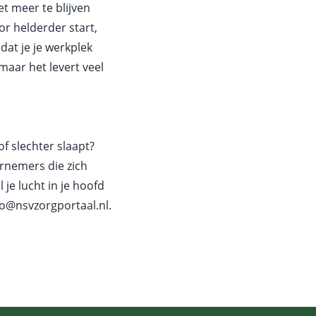
et meer te blijven
or helderder start,
dat je je werkplek
maar het levert veel
of slechter slaapt?
ernemers die zich
je lucht in je hoofd
o@nsvzorgportaal.nl
.