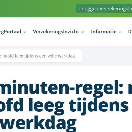
Inloggen VerzekeringsIn
rgPortaal
VerzekeringsInzicht
Informatie
D
 hoofd leeg tijdens een volle werkdag
minuten-regel:
ofd leeg tijdens
e werkdag