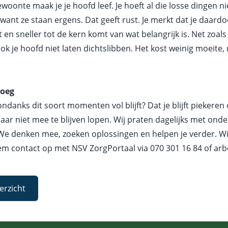
oonte maak je je hoofd leef. Je hoeft al die losse dingen ni
 want ze staan ergens. Dat geeft rust. Je merkt dat je daardo
 en sneller tot de kern komt van wat belangrijk is. Net zoals 
ok je hoofd niet laten dichtslibben. Het kost weinig moeite, 
noeg
ondanks dit soort momenten vol blijft? Dat je blijft piekeren 
aar niet mee te blijven lopen. Wij praten dagelijks met ond
We denken mee, zoeken oplossingen en helpen je verder. Wil 
em contact op met NSV ZorgPortaal via
070 301 16 84
of
arb
erzicht