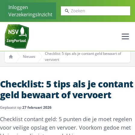
Inloggen
Zoeken
VerzekeringsInzicht
Ope
Checklist: 5 tips als je contant geld bewaart of
Nieuws
vervoert
Home
Checklist: 5 tips als je contant
geld bewaart of vervoert
Geplaatst op
27 februari 2026
Checklist contant geld: 5 punten die je moet regelen
voor veilige opslag en vervoer. Voorkom gedoe met